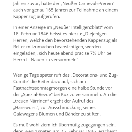
Jahren zuvor, hatte der „Neußer Carnevals-Verein“
auch vor genau 165 Jahren zur Teilnahme an einem
Kappenzug aufgerufen.
In ei­ner Anzeige im „Neußer Intelligenzblatt“ vom
18. Februar 1846 heisst es hierzu: „Diejenigen
Herren, welche den bevor­stehenden Kappenzug als
Reiter mitzumachen beabsichtigen, werden
eingeladen,. sich heute abend präcise 7½ Uhr bei
Herrn L. Nauen zu versammeln“.
Wenige Tage später ruft das „Decorations- und Zug-
Comite“ die Reiter dazu auf, sich am
Fastnachtssonntagmorgen eine halbe Stunde vor
der „Spezi­al-Revue“ bei Kux zu versammeln. An die
„treuen Närrinen“ ergeht der Aufruf des
„Hanswurst“, zur Ausschmückung sei­nes
Galawagens Blumen und Bänder zu stiften.
Es muß wohl ziemlich übermütig zugegangen sein,
denn wenig später, am 25. Februar 1846, erscheint